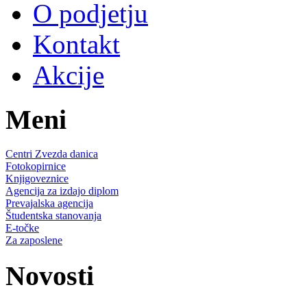
O podjetju
Kontakt
Akcije
Meni
Centri Zvezda danica
Fotokopirnice
Knjigoveznice
Agencija za izdajo diplom
Prevajalska agencija
Študentska stanovanja
E-točke
Za zaposlene
Novosti